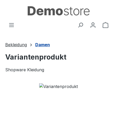
Zum Hauptinhalt springen
Ware
Bekleidung
Damen
Variantenprodukt
Shopware Kleidung
Bildergalerie überspringen