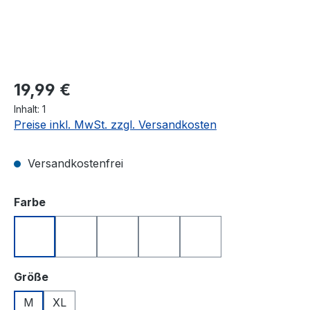
Regulärer Preis:
19,99 €
Inhalt:
1
Preise inkl. MwSt. zzgl. Versandkosten
Versandkostenfrei
auswählen
Farbe
Blau
Gelb
Grün
Rot
Weiß
auswählen
Größe
M
XL